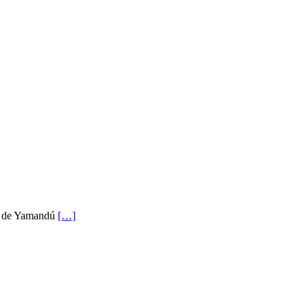
aja de Yamandú
[…]