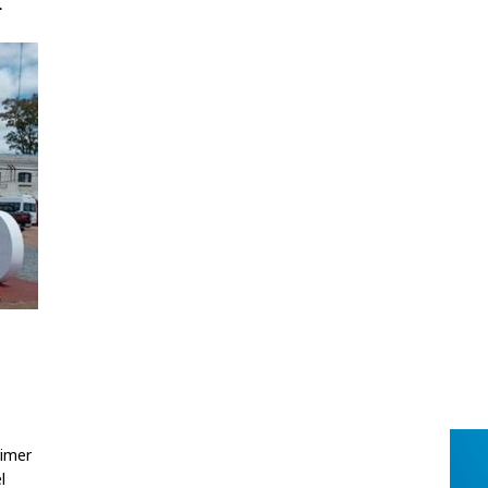
l
rimer
l