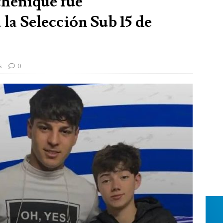
henique fue
 la Selección Sub 15 de
s
0