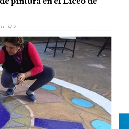
de pintura en el Liceo de
vas
0