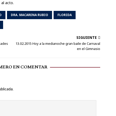
al acto.
O
DRA. MACARENA RUBIO
FLORIDA
SIGUIENTE
idades
13.02.2015 Hoy a la medianoche gran baile de Carnaval
en el Gimnasio
IMERO EN COMENTAR
ublicada.