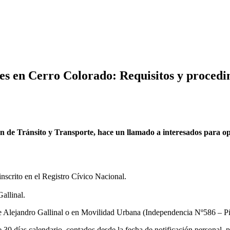
es en Cerro Colorado: Requisitos y procedi
n de Tránsito y Transporte, hace un llamado a interesados para ope
inscrito en el Registro Cívico Nacional.
allinal.
e Alejandro Gallinal o en Movilidad Urbana (Independencia Nº586 – Pis
 30 días calendario, contados desde la fecha de notificación personal, 