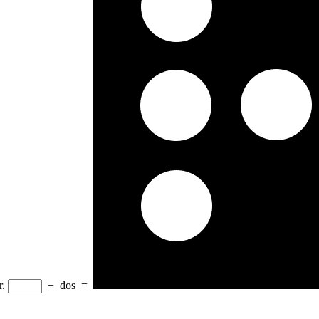
r.
+
dos
=