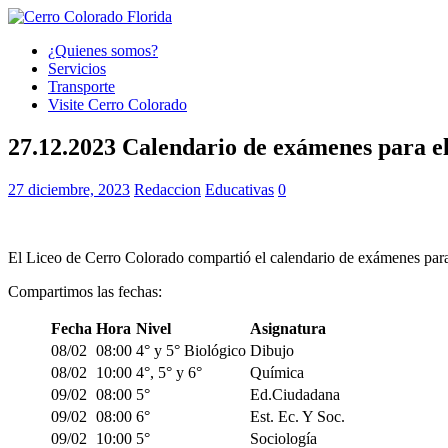
¿Quienes somos?
Servicios
Transporte
Visite Cerro Colorado
27.12.2023 Calendario de exámenes para el 
27 diciembre, 2023
Redaccion
Educativas
0
El Liceo de Cerro Colorado compartió el calendario de exámenes para
Compartimos las fechas:
Fecha
Hora
Nivel
Asignatura
08/02
08:00
4° y 5° Biológico
Dibujo
08/02
10:00
4°, 5° y 6°
Química
09/02
08:00
5°
Ed.Ciudadana
09/02
08:00
6°
Est. Ec. Y Soc.
09/02
10:00
5°
Sociología