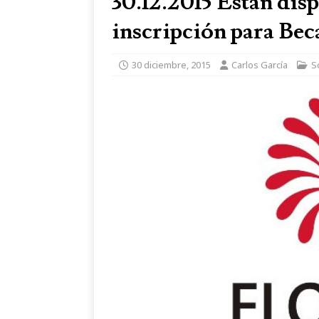
30.12.2015 Están dis
inscripción para Bec
30 diciembre, 2015
Carlos García
S