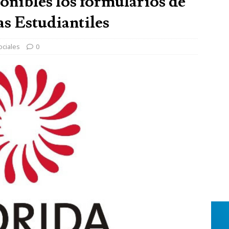
ponibles los formularios de
as Estudiantiles
ociales
0