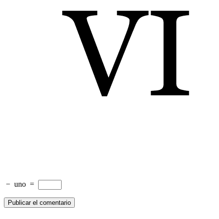
−
uno
=