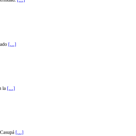
orado
[…]
n la
[…]
e Casupá
[…]