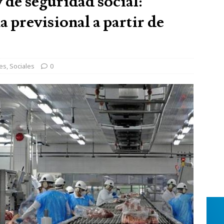
 de seguridad social:
 previsional a partir de
es
,
Sociales
0