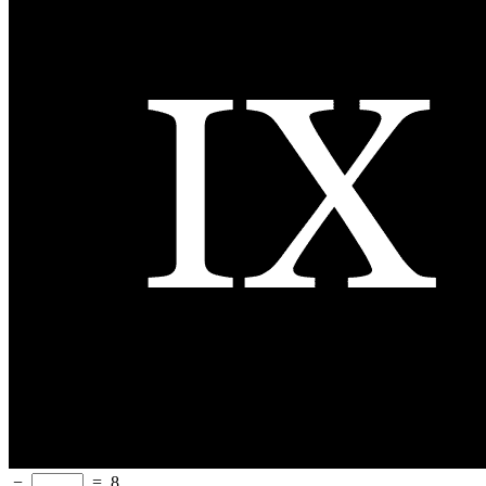
−
=
8