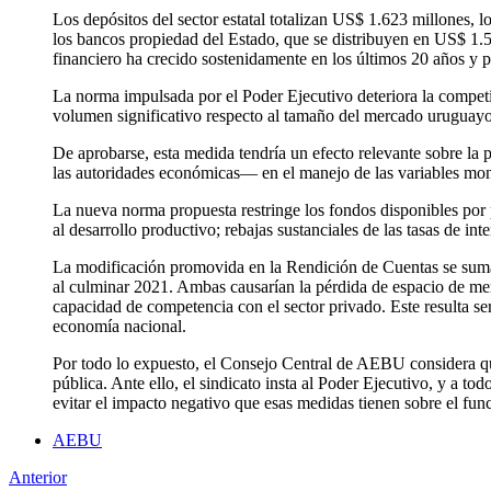
Los depósitos del sector estatal totalizan US$ 1.623 millones, lo
los bancos propiedad del Estado, que se distribuyen en US$ 1.5
financiero ha crecido sostenidamente en los últimos 20 años y po
La norma impulsada por el Poder Ejecutivo deteriora la competit
volumen significativo respecto al tamaño del mercado uruguayo
De aprobarse, esta medida tendría un efecto relevante sobre la
las autoridades económicas— en el manejo de las variables monet
La nueva norma propuesta restringe los fondos disponibles por p
al desarrollo productivo; rebajas sustanciales de las tasas de int
La modificación promovida en la Rendición de Cuentas se suma a 
al culminar 2021. Ambas causarían la pérdida de espacio de merc
capacidad de competencia con el sector privado. Este resulta ser
economía nacional.
Por todo lo expuesto, el Consejo Central de AEBU considera qu
pública. Ante ello, el sindicato insta al Poder Ejecutivo, y a to
evitar el impacto negativo que esas medidas tienen sobre el fun
AEBU
Anterior