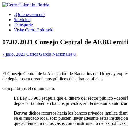
¿Quienes somos?
Servicios
Transporte
Visite Cerro Colorado
07.07.2021 Consejo Central de AEBU emiti
7 julio, 2021
Carlos García
Nacionales
0
El Consejo Central de la Asociación de Bancarios del Uruguay expres
de depósitos en organismos públicos de la banca oficial.
Compartimos el comunicado:
La Ley 15.903 estipula que el dinero del sector público «deber
depositar también en bancos privados, sin la necesaria autoriz
Derivar dichos recursos hacia los bancos privados implica dismin
en el mercado local solo pueden llevar adelante estas instituci
que actúan en muchos casos como instrumento de las políticas p