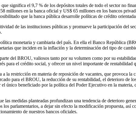
 que significa el 9,7 % de los depósitos totales de todo el sector no fin
58 millones en la banca oficial y US$ 65 millones en los bancos privado
sibilitado que la banca pública desarrolle políticas de crédito orienta
ividad de las instituciones públicas y promueve la participación del sec
.
 política monetaria y cambiaria del país. En ella el Banco República 
arias que inciden en la inflación y la determinación del tipo de cambi
arte del BROU, valiosos tanto por su volumen como por su estabilidad. E
erés para el crédito social, y ofrecer un nivel importante de rentabilidad 
la restricción en materia de reposición de vacantes, que provoca la ca
ado para el BROU, la reducción de su rentabilidad, el deterioro de los 
 el único beneficiado por la política del Poder Ejecutivo en la materia, 
e las medidas planteadas profundizan una tendencia de deterioro genera
dos los parlamentarios, a dejar sin efecto la modificación propuesta, así 
cionamiento de nuestros bancos oficiales.